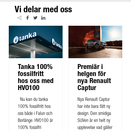
Vi delar med oss
Tanka 100%
Premiär i
fossilfritt
helgen för
hos oss med
nya Renault
HVO100
Captur
Nu kan du tanka
Nya Renault Captur
100% fossilfritt hos
har inte bara fått ny
oss både i Falun och
design. Den smidiga
Borlänge. HVO100 är
SUVen är en helt ny
100% fossilfri
upplevelse vad gäller