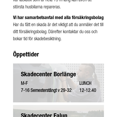
vår lackbox som är hela 15 m lång kan även de
största husbilarna repareras.
Vi har samarbetsavtal med alla försäkringsbolag
Har du fått en skada är det viktigt att du anmäler det till
ditt försäkringsbolag. Därefter kontaktar du oss och
bokar tid för skadebesiktning.
Öppettider
Skadecenter Borlänge
M-F
LUNCH
7-16 Semesterstängt v 29-32
12-12.40
Skadecenter Falun