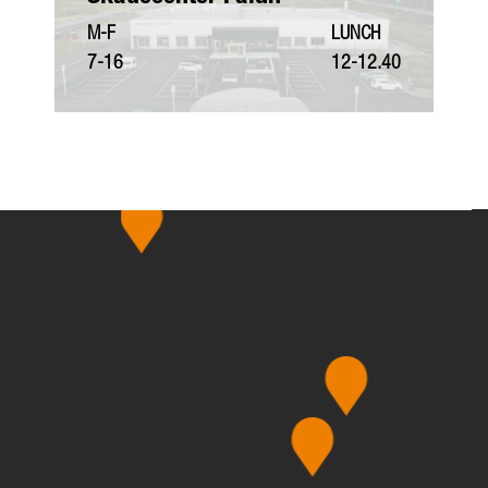
M-F
LUNCH
7-16
12-12.40