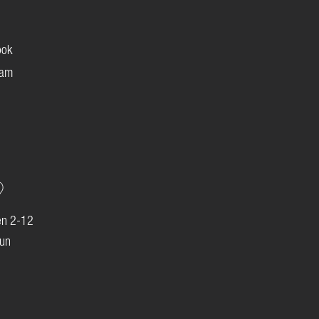
ook
ram
en 2-12
lun