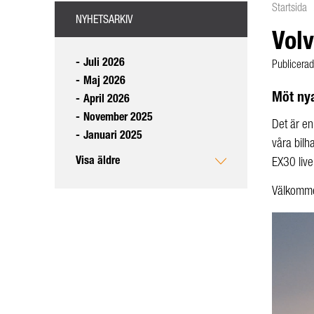
Startsida
NYHETSARKIV
Volv
-
Juli 2026
Publicerad
-
Maj 2026
Möt nya
-
April 2026
-
November 2025
Det är en
-
Januari 2025
våra bilh
Visa äldre
EX30 live
Välkomme