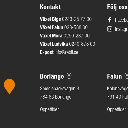
Kontakt
Följ oss
Växel
Blge
0243-25 77 00
Faceb
Växel Falun
023-588 00
Instag
Växel Mora
0250-237 00
Växel Ludvika
0240-878 00
E-post
info@rebil.se
Borlänge
Falun
Smedjebacksvägen 3
Kolonnväg
784 63 Borlänge
791 43 Fa
Öppettider
Öppettider