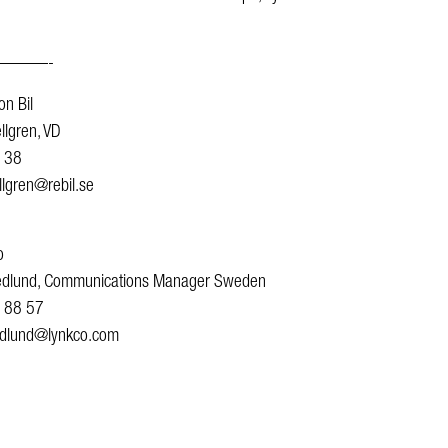
———-
on Bil
llgren, VD
 38
llgren@rebil.se
o
Hedlund, Communications Manager Sweden
 88 57
hedlund@lynkco.com