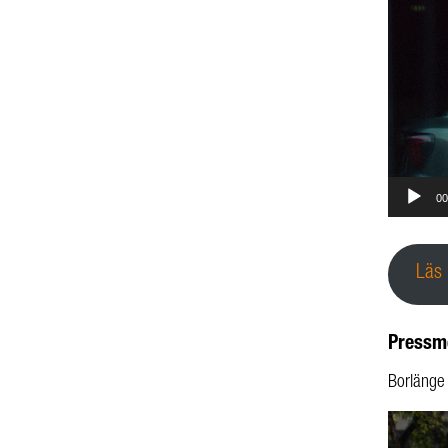
00
Läs
Pressm
Borläng