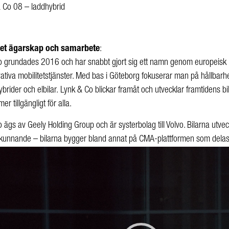
 Co 08 – laddhybrid
het ägarskap och samarbete
:
 grundades 2016 och har snabbt gjort sig ett namn genom europeisk i
ativa mobilitetstjänster. Med bas i Göteborg
fokuserar man på hållbarh
ybrider och elbilar
.
Lynk & Co blickar framåt och utvecklar framtidens bi
mer tillgängligt för alla.
 ägs av Geely Holding Group och är systerbolag till Volvo. Bilarna ut
kunnande – bilarna bygger bland annat på CMA-plattformen som delas
are