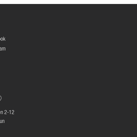
ook
ram
en 2-12
lun