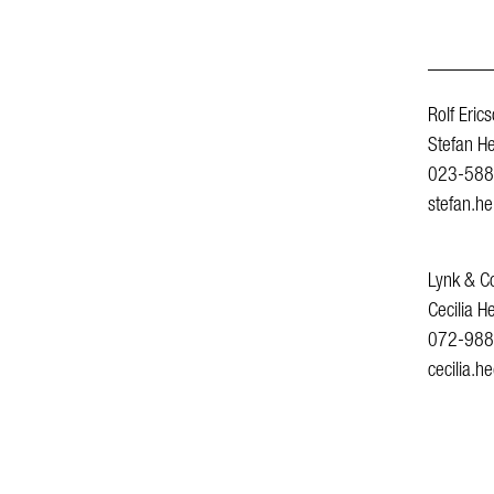
———
Rolf Erics
Stefan He
023-588
stefan.he
Lynk & C
Cecilia 
072-988
cecilia.