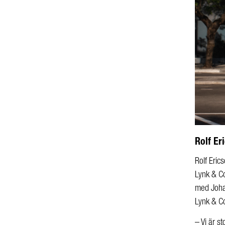
Rolf Er
R
olf Eric
Lynk & Co
med Johan
Lynk & Co
– Vi är s