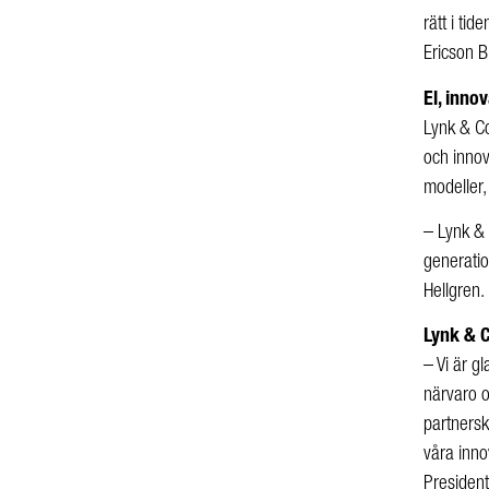
rätt i tid
Ericson Bi
El, inno
Ly
nk & C
och innov
modeller, 
– Lynk & 
generatio
Hellgren.
Lynk & C
– Vi är g
närvaro o
partnersk
våra inno
President