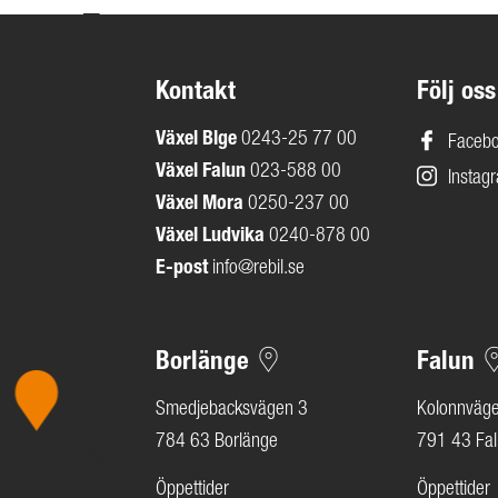
Kontakt
Följ oss
Växel
Blge
0243-25 77 00
Faceb
Växel Falun
023-588 00
Instag
Växel Mora
0250-237 00
Växel Ludvika
0240-878 00
E-post
info@rebil.se
Borlänge
Falun
Smedjebacksvägen 3
Kolonnväg
784 63 Borlänge
791 43 Fa
Öppettider
Öppettider