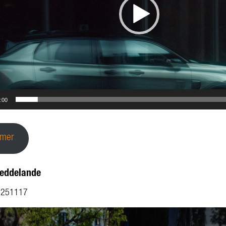
:00
 mer
eddelande
e 251117