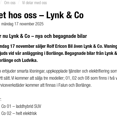
/
/
Om oss
Vi delar med oss
et hos oss – Lynk & Co
måndag 17 november 2025
er nu Lynk & Co – nya och begagnade bilar
dag 17 november säljer Rolf Ericon Bil även Lynk & Co. Visnin
bjuds vid vår anläggning i Borlänge. Begagnade bilar från Lynk &
orlänge och Ludvika.
 erbjuder smarta lösningar, uppkopplade tjänster och elektrifiering 
nytt sätt. Vi kommer att sälja tre modeller; 01, 02 och 08 som finns i två
viceverkstäder kommer att finnas i Falun och Borlänge.
r
:
 Co 01 – laddhybrid SUV
 Co 02 – helt elektrisk