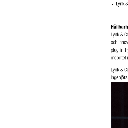
Lynk &
Hållbar
Lynk & Co
och innov
plug-in-h
mobilitet 
Lynk & Co
ingenjörs
Videospel