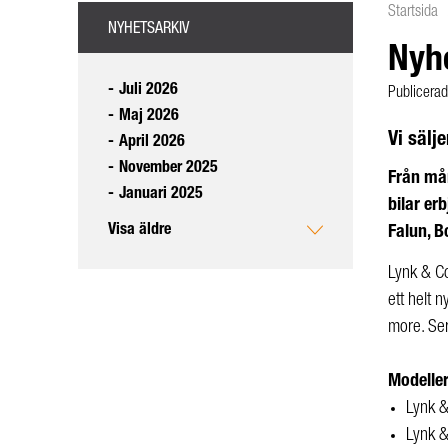
Startsida
NYHETSARKIV
Nyh
-
Juli 2026
Publicerad
-
Maj 2026
Vi sälj
-
April 2026
-
November 2025
Från mån
-
Januari 2025
bilar er
Visa äldre
Falun, B
Lynk & Co
ett helt 
more. Ser
Modelle
Lynk &
Lynk &