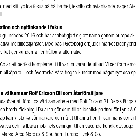
en, med sitt tydliga fokus på hållbarhet, teknik och nytänkande, säger Ste
l.
vation och nytänkande i fokus
o grundades 2016 och har snabbt gjort sig ett namn genom europeisk i
ativa mobilitetstjänster. Med bas i Göteborg erbjuder märket laddhybrid
vilket ger kunderna fler hållbara alternativ.
Co är ett perfekt komplement till vårt nuvarande utbud. Vi ser fram emo
n bilköpare – och överraska våra trogna kunder med något nytt och sp
o välkomnar Rolf Ericson Bil som återförsäljare
lada över att fördjupa vårt samarbete med Rolf Ericson Bil. Deras långa e
ch breda täckning i Dalarna gör dem till en idealisk partner för Lynk &
ap kan vi stärka vår närvaro och nå ut till ännu fler. Tillsammans ser vi
vativa och hållbara mobilitetslösningar till en växande kundkrets, säger 
 Market Area Nordics & Southern Europe, Lynk & Co.