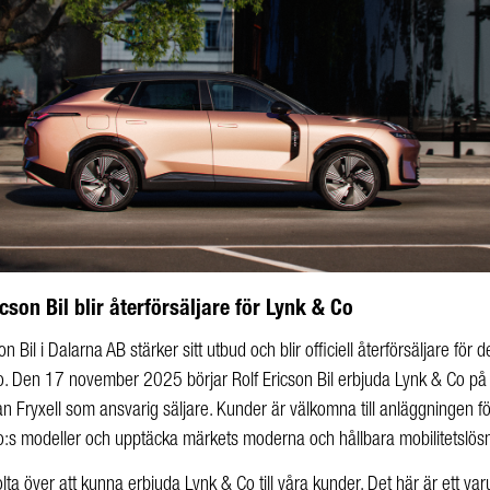
icson Bil blir återförsäljare för Lynk & Co
son Bil i Dalarna AB stärker sitt utbud och blir officiell återförsäljare för 
. Den 17 november 2025 börjar Rolf Ericson Bil erbjuda Lynk & Co på 
 Fryxell som ansvarig säljare. Kunder är välkomna till anläggningen fö
:s modeller och upptäcka märkets moderna och hållbara mobilitetslösn
tolta över att kunna erbjuda Lynk & Co till våra kunder. Det här är ett va