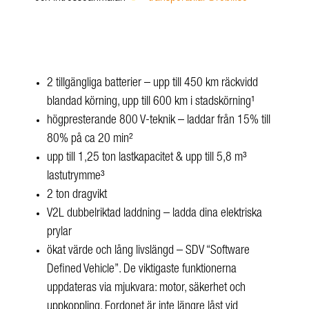
2 tillgängliga batterier – upp till 450 km räckvidd
blandad körning, upp till 600 km i stadskörning¹
högpresterande 800 V-teknik – laddar från 15% till
80% på ca 20 min²
upp till 1,25 ton lastkapacitet & upp till 5,8 m³
lastutrymme³
2 ton dragvikt
V2L dubbelriktad laddning – ladda dina elektriska
prylar
ökat värde och lång livslängd – SDV “Software
Defined Vehicle”. De viktigaste funktionerna
uppdateras via mjukvara: motor, säkerhet och
uppkoppling. Fordonet är inte längre låst vid