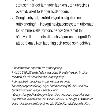
statusen när det lämnade fabriken utan utvecklas
över tid, vilket förlänger livslängden.
Google inbyggt, skräddarsydd navigation och
ruttplanering* – inbyggt navigationssystem utformat
för kommersiella fordons behov. Systemet tar
hänsyn till fordonets vikt och vägarnas topografi för
att beräkna vilken laddning och restid som behövs.
¹ för närvarande under WLTP-homologering
² vid DC 240 kW snabbladdningsstation för batteriversion för lång
räckvidd, för närvarande under homologering
³ Beroende på modellversion, för närvarande under
homologering/certifiering, volym i m³ baseras ej på VDA-standard,
beräkningsmetod: längd × bredd × höjd
*Google, Google Play, Google Maps, Waze och andra varumärken är
registrerade varumärken som tillhör Google LLC. Google Assistant och
vissa relaterade funktioner finns inte tillgängliga på alla språk eller i