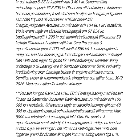
kr och månad 8-36 är leasinghyran 3 401 kr. Genomsnittlig
månadshyra uppgår till 3 690 kr. Observera att beräkningen förändras
beroende på storleken på det stöd som beviljas av Energimyndigheten
samt den tidpunkt då Santander erhåller stödet från
Energimyndigheten. Avtalstid: 36 månader och 134 861 kr i restvärde.
Vid leverans utgår en särskild leasingavgift om 67 834 kr.
Uppläggningsavgift 1 295 kr och administrationsavgift tillkommer 59
kr/mån tillkommer. Leasingavgift inkl. Care Pro service &
reparationsavtal (max 5 000 mil, totalt 4 860 kr) Leasingavgiften är
rörlig och kan t.ex. ändras p.g.a. förändringar i det allmänna ränteläget.
Den ränta som ligger till grund för ränteberäkningen kommer aldrig
understiga 0 %. Leasegivare är Santander Consumer Bank, sedvanlig
kreditprövning sker. Samtliga belopp är angivna exklusive moms.
Samtliga priser är rekommenderade cirkapriser och gäller t.o.m. 30/9
2026. Med reservation för lokala avvikelser.
***Renault Kangoo Base Line L195 EDC: Företagsleasing med Renault
Finans via Santander Consumer Bank: Avtalstid: 36 månader och 105
665 kr i restvärde. Vid leverans utgår en särskild leasingavgift om 48
395 kr. Uppläggningsavgift och administrationsavgift tillkommer. Max.
5000 mil körsträcka. Leasingavgift inkl. Care Pro service &
reparationsavtal samt vinterhjul. Leasingavgiften är rörlig och kan t.ex.
ändras p.g.a. förändringar i det allmänna ränteläget. Den ränta som
ligger till grund för ränteberäkningen kommer aldrig understiga 0 %.