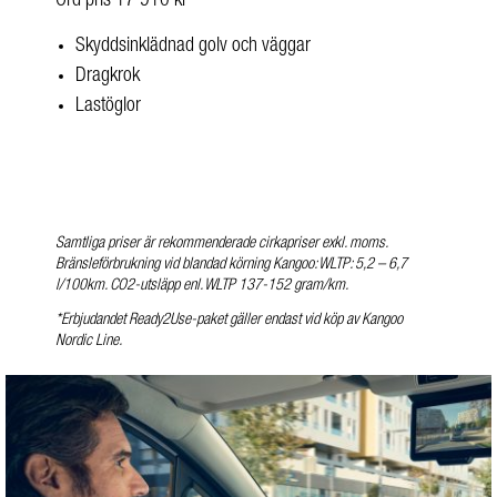
Ord pris 17 910 kr
Skyddsinklädnad golv och väggar
Dragkrok
Lastöglor
Samtliga priser är rekommenderade cirkapriser exkl. moms.
Bränsleförbrukning vid blandad körning Kangoo: WLTP: 5,2 – 6,7
l/100km. CO2-utsläpp enl. WLTP 137-152 gram/km.
*Erbjudandet Ready2Use-paket gäller endast vid köp av Kangoo
Nordic Line.