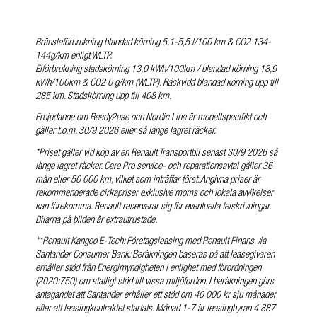
Bränsleförbrukning blandad körning 5,1-5,5 l/100 km & CO2 134-
144g/km enligt WLTP.
Elförbrukning stadskörning 13,0 kWh/100km / blandad körning 18,9
kWh/100km & CO2 0 g/km (WLTP). Räckvidd blandad körning upp till
285 km. Stadskörning upp till 408 km.
Erbjudande om Ready2use och Nordic Line är modellspecifikt och
gäller t.o.m. 30/9 2026 eller så länge lagret räcker.
*Priset gäller vid köp av en Renault Transportbil senast 30/9 2026 så
länge lagret räcker. Care Pro service- och reparationsavtal gäller 36
mån eller 50 000 km, vilket som inträffar först. Angivna priser är
rekommenderade cirkapriser exklusive moms och lokala avvikelser
kan förekomma. Renault reserverar sig för eventuella felskrivningar.
Bilarna på bilden är extrautrustade.
**Renault Kangoo E-Tech: Företagsleasing med Renault Finans via
Santander Consumer Bank: Beräkningen baseras på att leasegivaren
erhåller stöd från Energimyndigheten i enlighet med förordningen
(2020:750) om statligt stöd till vissa miljöfordon. I beräkningen görs
antagandet att Santander erhåller ett stöd om 40 000 kr sju månader
efter att leasingkontraktet startats. Månad 1-7 är leasinghyran 4 887